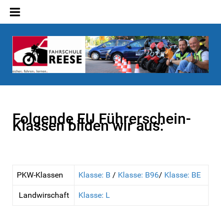
Folgende EU Führerschein-
Klassen bilden wir aus:
PKW-Klassen
Klasse: B
/
Klasse: B96
/
Klasse: BE
Landwirschaft
Klasse: L